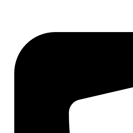
Přejít
k
obsahu