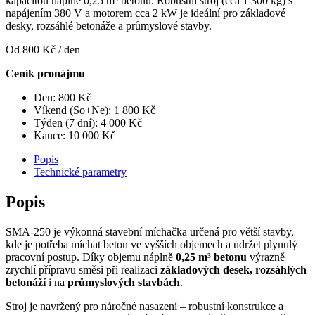
kapacitou náplně 0,25 m³ betonu. Robustní stroj (cca 1 300 kg) s
napájením 380 V a motorem cca 2 kW je ideální pro základové
desky, rozsáhlé betonáže a průmyslové stavby.
Od
800
Kč
/ den
Ceník pronájmu
Den:
800
Kč
Víkend (So+Ne):
1 800
Kč
Týden (7 dní):
4 000
Kč
Kauce:
10 000
Kč
Popis
Technické parametry
Popis
SMA-250 je výkonná stavební míchačka určená pro větší stavby,
kde je potřeba míchat beton ve vyšších objemech a udržet plynulý
pracovní postup. Díky objemu náplně
0,25 m³ betonu
výrazně
zrychlí přípravu směsi při realizaci
základových desek, rozsáhlých
betonáží
i na
průmyslových stavbách
.
Stroj je navržený pro náročné nasazení – robustní konstrukce a