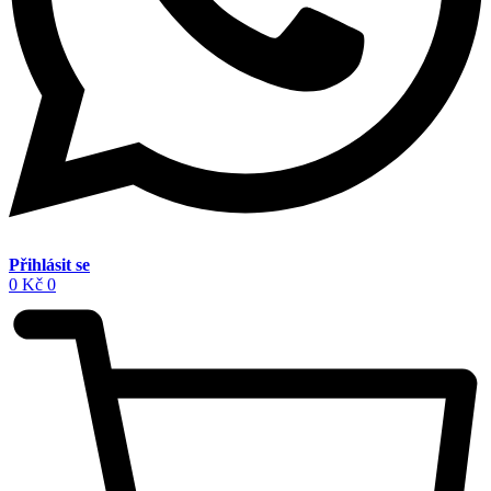
Přihlásit se
0
Kč
0