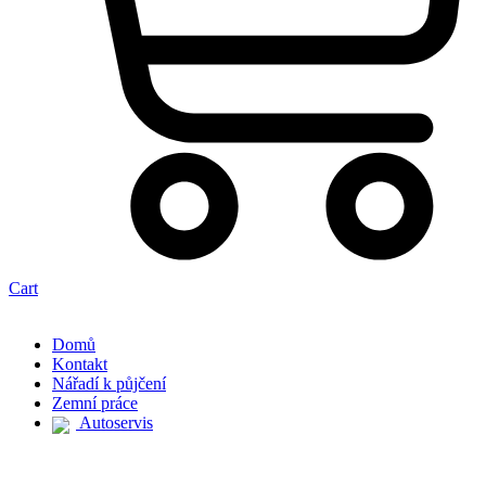
Cart
Domů
Kontakt
Nářadí k půjčení
Zemní práce
Autoservis