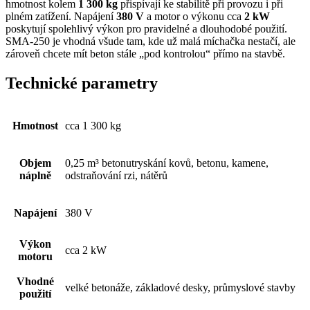
hmotnost kolem
1 300 kg
přispívají ke stabilitě při provozu i při
plném zatížení. Napájení
380 V
a motor o výkonu cca
2 kW
poskytují spolehlivý výkon pro pravidelné a dlouhodobé použití.
SMA-250 je vhodná všude tam, kde už malá míchačka nestačí, ale
zároveň chcete mít beton stále „pod kontrolou“ přímo na stavbě.
Technické parametry
Hmotnost
cca 1 300 kg
Objem
0,25 m³ betonutryskání kovů, betonu, kamene,
náplně
odstraňování rzi, nátěrů
Napájení
380 V
Výkon
cca 2 kW
motoru
Vhodné
velké betonáže, základové desky, průmyslové stavby
použití