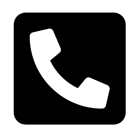
Přejít
k
obsahu